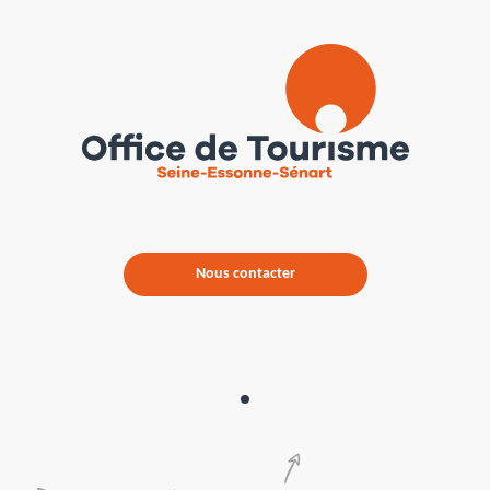
Campanile Evry Ouest Corbeil-Essonnes
Hôtel Ibis Evry-Courcouronnes
Residhome Paris Senart
Best Hôtel Paris Sud / Grigny
Campanile Saint-Germain-lès-Corbeil
Novotel Sénart Golf de Green Parc
Residhome Suites Paris Sénart
B&B Hôtel Evry Lisses 1
Hôtel Espace LÉONARD DE VINCI
Kyriad Combs-La-Ville
Demeures de Campagne Parc du Coudray - Mercure
B&B Hôtel Evry Lisses 2
Nous contacter