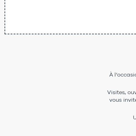
À l’occas
Visites, ou
vous invit
U