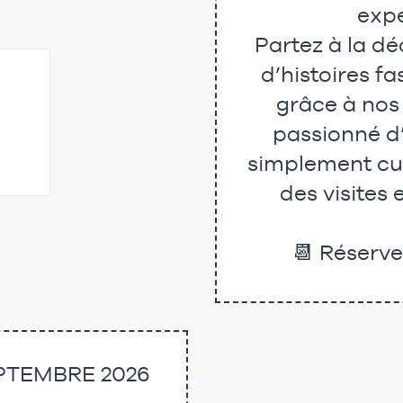
expé
Partez à la d
d’histoires f
grâce à nos
passionné d’
simplement cur
des visites
📆 Réserve
EPTEMBRE 2026