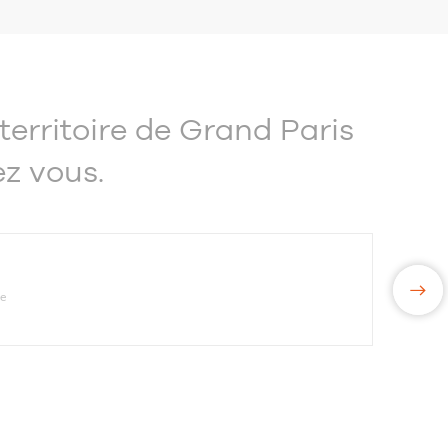
erritoire de Grand Paris
z vous.
e