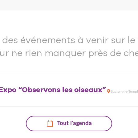
des événements à venir sur le t
3
27
ur ne rien manquer près de che
JUIL.
AOÛT
Expo “Observons les oiseaux”
Savigny-le-Templ
Tout l'agenda