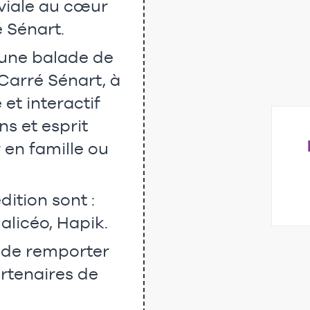
viale au cœur
é Sénart.
 une balade de
 Carré Sénart, à
et interactif
s et esprit
en famille ou
dition sont :
alicéo, Hapik.
r de remporter
artenaires de