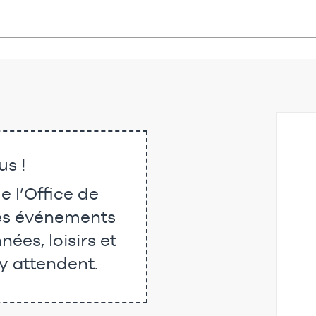
us !
 l’Office de
des événements
ées, loisirs et
y attendent.