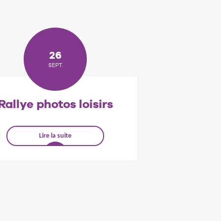
26
SEPT.
Rallye photos loisirs
Lire la suite