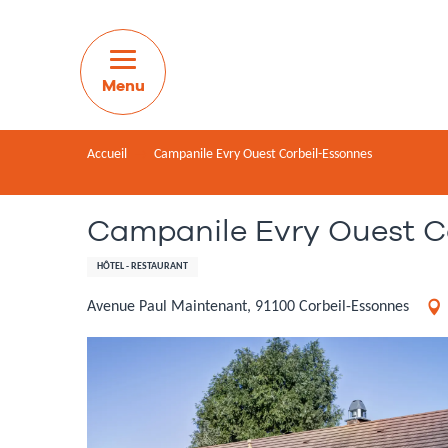
Aller
au
contenu
principal
Accueil
Campanile Evry Ouest Corbeil-Essonnes
Campanile Evry Ouest C
HÔTEL - RESTAURANT
Avenue Paul Maintenant, 91100 Corbeil-Essonnes