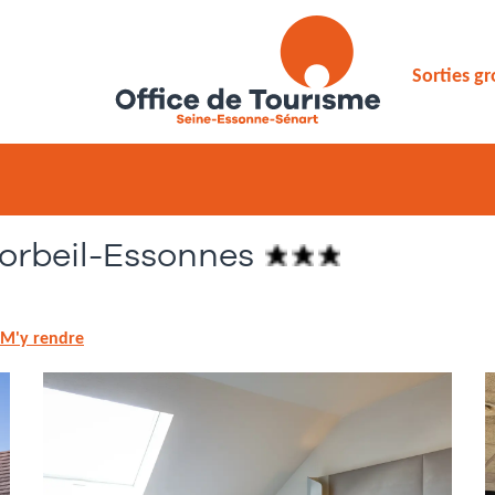
Sorties g
orbeil-Essonnes
M'y rendre