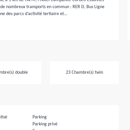
a, à 1 km de l’AFM, l’hôtel Campanile Corbeil Essonnes 
t de nombreux transports en commun : RER D, Bus Ligne 
e des parcs d’activité tertiaire et...
mbre(s) double
23 Chambre(s) twin
tisé
Parking
Parking privé