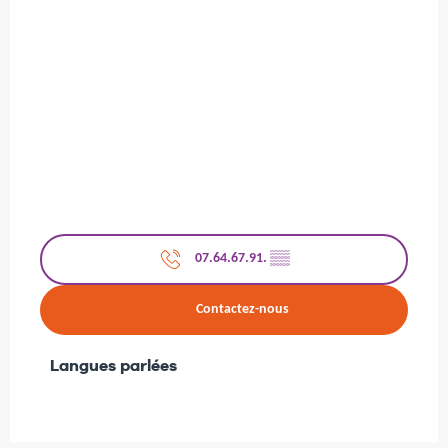
07.64.67.91.
▒▒
Contactez-nous
Langues parlées
Langues parlées