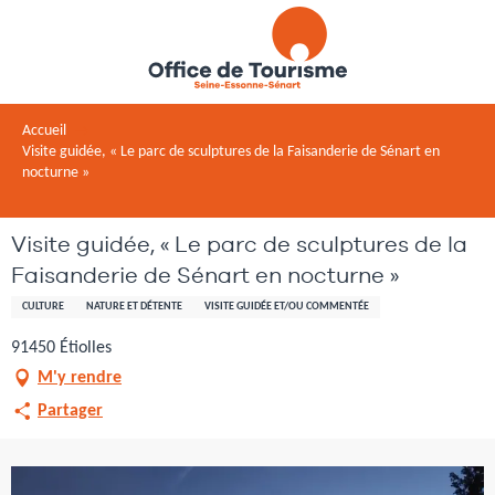
Aller
au
contenu
principal
Accueil
Visite guidée, « Le parc de sculptures de la Faisanderie de Sénart en
nocturne »
Visite guidée, « Le parc de sculptures de la
Faisanderie de Sénart en nocturne »
CULTURE
NATURE ET DÉTENTE
VISITE GUIDÉE ET/OU COMMENTÉE
91450 Étiolles
M'y rendre
Partager