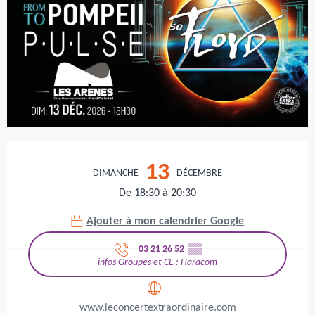
Ouverture et coordonnées
13
DIMANCHE
DÉCEMBRE
De 18:30 à 20:30
Ajouter à mon calendrier Google
03 21 26 52
▒▒
infos Groupes et CE : Haracom
www.leconcertextraordinaire.com