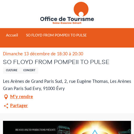
Aller
au
contenu
principal
Accueil
SO FLOYD FROM POMPEII TO PULSE
Dimanche 13 décembre de 18:30 à 20:30
SO FLOYD FROM POMPEII TO PULSE
CULTURE
CONCERT
Les Arènes de Grand Paris Sud, 2, rue Eugène Thomas, Les Arènes
Gran Paris Sud Evry, 91000 Évry
M'y rendre
Partager