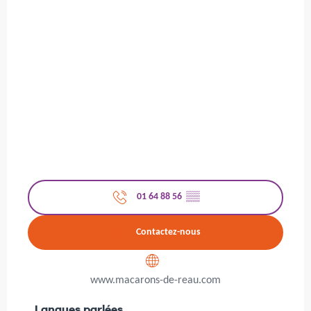
01 64 88 56
▒▒
Contactez-nous
www.macarons-de-reau.com
Langues parlées
Langues parlées