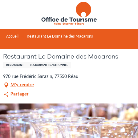
Aller
au
contenu
principal
Accueil
Restaurant Le Domaine des Macarons
Restaurant Le Domaine des Macarons
RESTAURANT
RESTAURANT TRADITIONNEL
970 rue Frédéric Sarazin, 77550 Réau
M'y rendre
Partager