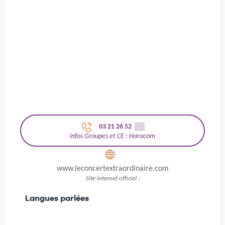
03 21 26 52
▒▒
infos Groupes et CE : Haracom
www.leconcertextraordinaire.com
Site internet officiel :
Langues parlées
Langues parlées