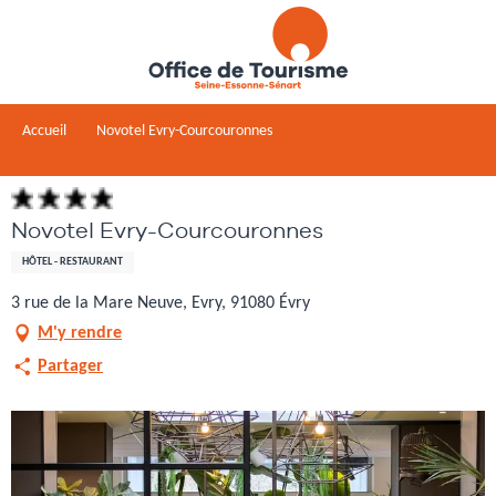
Aller
au
contenu
principal
Accueil
Novotel Evry-Courcouronnes
Novotel Evry-Courcouronnes
HÔTEL - RESTAURANT
3 rue de la Mare Neuve, Evry, 91080 Évry
M'y rendre
Partager