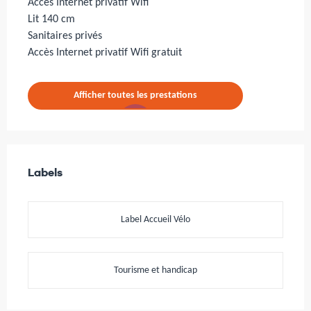
Accès Internet privatif Wifi
Lit 140 cm
Sanitaires privés
Accès Internet privatif Wifi gratuit
Afficher toutes les prestations
Offres de prestations
Labels
Labels
Label Accueil Vélo
Tourisme et handicap