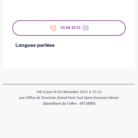
01 64 10 51
▒▒
Langues parlées
Langues parlées
Mis à jour le 02 décembre 2021 à 15:12
par Office de Tourisme Grand Paris Sud Seine-Essonne-Sénart
(Identifiant de l'offre :
4873888
)