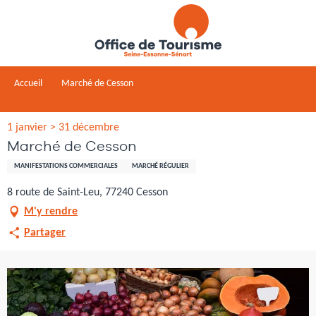
Aller
au
contenu
principal
Accueil
Marché de Cesson
1 janvier > 31 décembre
Marché de Cesson
MANIFESTATIONS COMMERCIALES
MARCHÉ RÉGULIER
8 route de Saint-Leu, 77240 Cesson
M'y rendre
Partager