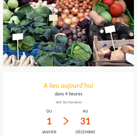
Ouverture et coordonnées
A lieu aujourd'hui
dans 4 heures
Voir les horaires
DU
AU
1
31
JANVIER
DÉCEMBRE