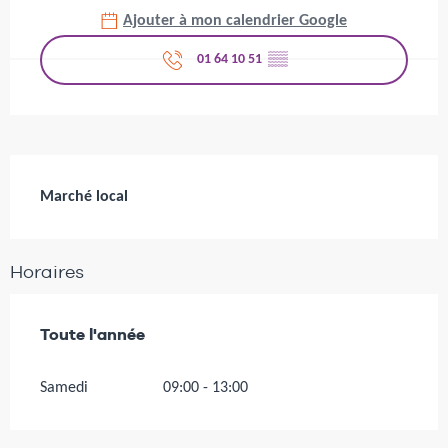
Ajouter à mon calendrier Google
01 64 10 51
▒▒
Description
Marché local
Horaires
Toute l'année
Toute l'année
Samedi
09:00 - 13:00