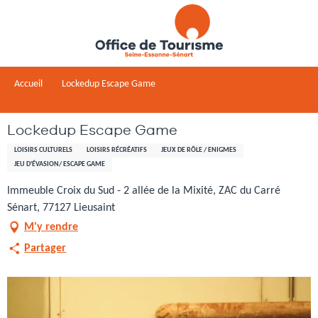
Aller
au
contenu
principal
Accueil
Lockedup Escape Game
Lockedup Escape Game
LOISIRS CULTURELS
LOISIRS RÉCRÉATIFS
JEUX DE RÔLE / ENIGMES
JEU D'ÉVASION/ ESCAPE GAME
Immeuble Croix du Sud - 2 allée de la Mixité, ZAC du Carré
Sénart, 77127 Lieusaint
M'y rendre
Partager