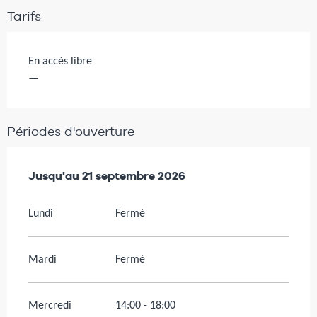
Tarifs
En accès libre
—
Périodes d'ouverture
Du
Jusqu'au
20 mars 2026
21 septembre 2026
au
21 septembre 2026
Lundi
Fermé
Mardi
Fermé
Mercredi
14:00 - 18:00