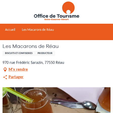
Aller
au
contenu
principal
Accueil
Les Macarons de Réau
Les Macarons de Réau
BISCUITS ET CONFISERIES
PRODUCTEUR
970 rue Frédéric Sarazin, 77550 Réau
M'y rendre
Partager