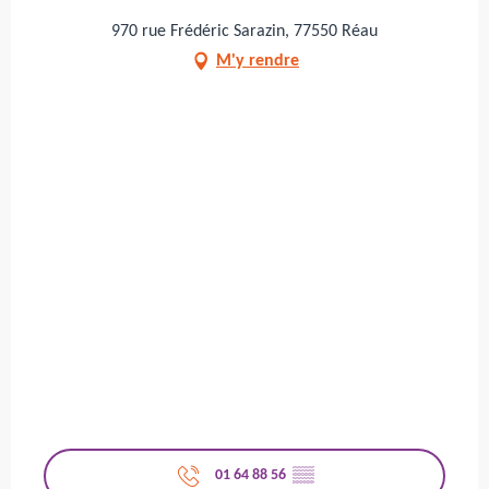
970 rue Frédéric Sarazin, 77550 Réau
M'y rendre
01 64 88 56
▒▒