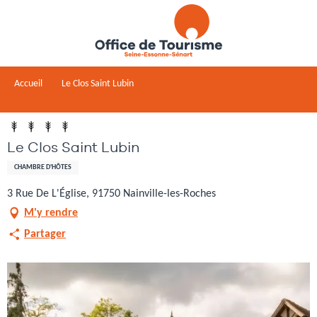
Aller
au
contenu
principal
Accueil
Le Clos Saint Lubin
Le Clos Saint Lubin
CHAMBRE D'HÔTES
3 Rue De L'Église, 91750 Nainville-les-Roches
M'y rendre
Partager