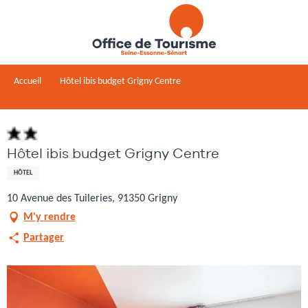
Aller
au
contenu
principal
Accueil
Hôtel ibis budget Grigny Centre
Hôtel ibis budget Grigny Centre
HÔTEL
10 Avenue des Tuileries, 91350 Grigny
M'y rendre
Partager