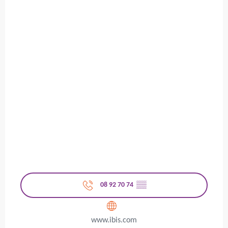
08 92 70 74
▒▒
www.ibis.com