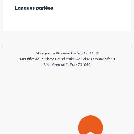
Langues parlées
Langues parlées
Mis à jour le 08 décembre 2021 à 11:38
par Office de Tourisme Grand Paris Sud Seine-Essonne-Sénart
(Identifiant de l'offre :
731050
)