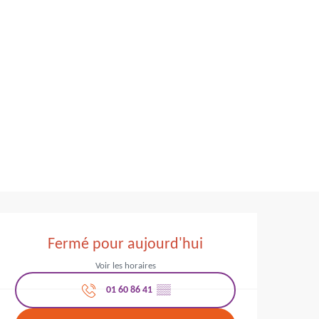
Ouverture et coordo
Fermé pour aujourd'hui
Voir les horaires
01 60 86 41
▒▒