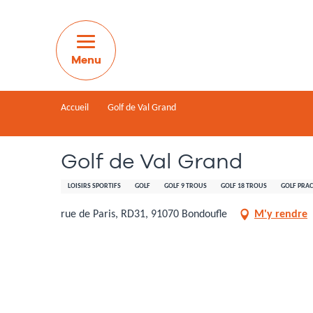
Aller
au
contenu
principal
Accueil
Golf de Val Grand
Golf de Val Grand
LOISIRS SPORTIFS
GOLF
GOLF 9 TROUS
GOLF 18 TROUS
GOLF PRAC
rue de Paris, RD31, 91070 Bondoufle
M'y rendre