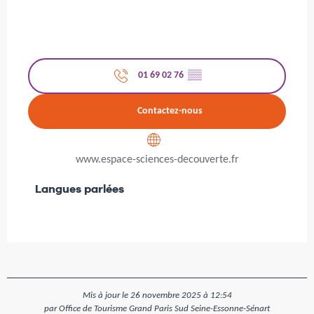
01 69 02 76
▒▒
Contactez-nous
www.espace-sciences-decouverte.fr
Langues parlées
Langues parlées
Mis à jour le 26 novembre 2025 à 12:54
par Office de Tourisme Grand Paris Sud Seine-Essonne-Sénart