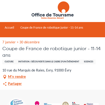
Aller
au
contenu
principal
Accueil
Coupe de France de robotique junior - 11-14 ans
7 janvier > 30 décembre
Coupe de France de robotique junior - 11-14
ans
CULTURE
INITIATION / DÉCOUVERTE DANS LE CADRE D'UN ÉVÉNEMENT
SCIENCES
10 rue du Marquis de Raies, Evry, 91000 Évry
M'y rendre
Partager