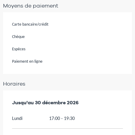
Moyens de paiement
Carte bancaire/crédit
Chèque
Espèces
Paiement en ligne
Horaires
Du
Jusqu'au
7 janvier 2026
30 décembre 2026
au
30 décembre 2026
Lundi
17:00 - 19:30