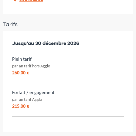
Tarifs
Du
Jusqu'au
7 janvier 2026
30 décembre 2026
au
30 décembre 2026
Plein tarif
par an tarif hors Agglo
260,00 €
Forfait / engagement
par an tarif Agglo
215,00 €