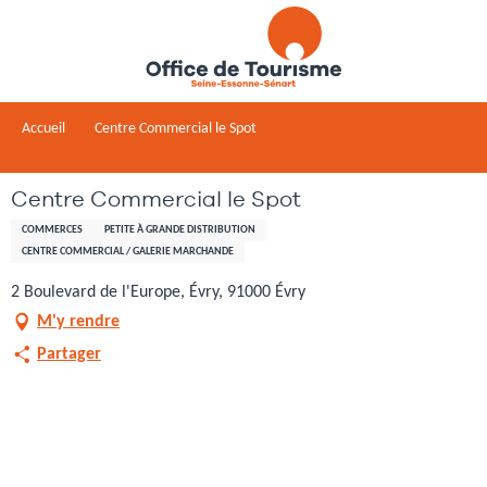
Aller
au
contenu
principal
Accueil
Centre Commercial le Spot
Centre Commercial le Spot
COMMERCES
PETITE À GRANDE DISTRIBUTION
CENTRE COMMERCIAL / GALERIE MARCHANDE
2 Boulevard de l'Europe, Évry, 91000 Évry
M'y rendre
Partager