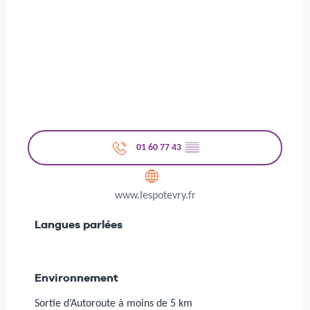
01 60 77 43
▒▒
www.lespotevry.fr
Langues parlées
Langues parlées
Environnement
Environnement
Sortie d’Autoroute à moins de 5 km