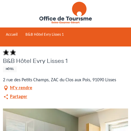
Aller
au
contenu
principal
Accueil
B&B Hôtel Evry Lisses 1
B&B Hôtel Evry Lisses 1
HÔTEL
2 rue des Petits Champs, ZAC du Clos aux Pois, 91090 Lisses
M'y rendre
Partager